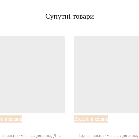
Add to
A
Супутні товари
Wishlist
Wi
ти в кошик
Додати в кошик
,
,
,
рофильное масло
Для лица
Для
Гидрофильное масло
Для лица