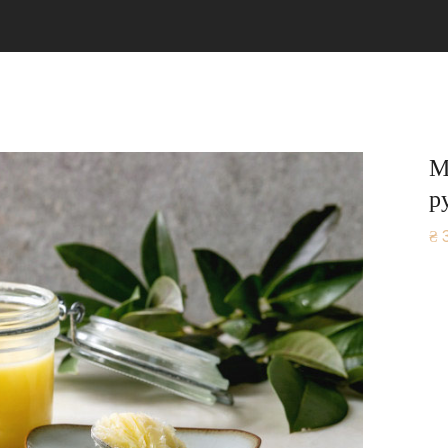
М
р
₴
3