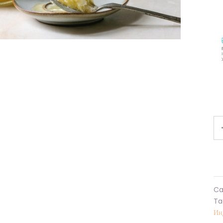
Ca
Ta
Ин