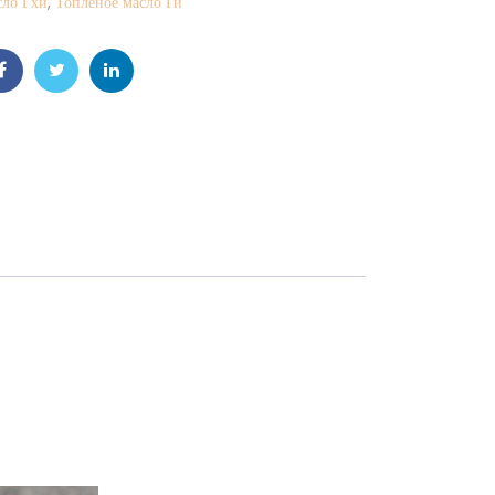
сло Гхи
,
Топленое масло Ги