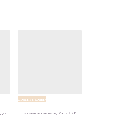
dd to
Add to
shlist
Wishlist
Додати в кошик
,
,
Для
Косметические масла
Масло ГХИ