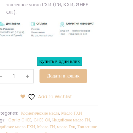
топленное масло ГХИ (ГИ, КХИ, GHEE
OIL).
Купить в один клик
Додати в кошик
Add to Wishlist
tegories:
Косметические масла
,
Масло ГХИ
gs:
Garlic GHEE
,
GHEE Oil
,
Индийское масло ГИ
,
дийское масло ГХИ
,
Масло ГИ
,
масло Гхи
,
Топленное