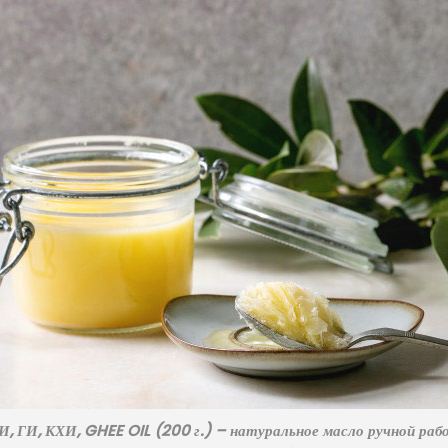
, ГИ, КХИ, GHEE OIL (200 г.) – натуральное масло ручной ра