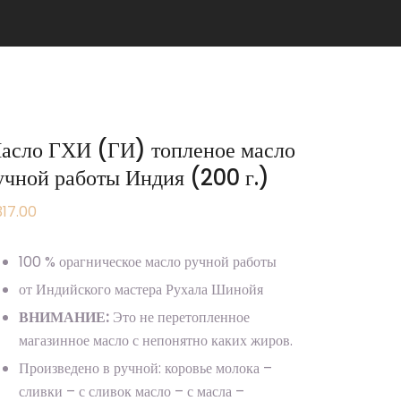
асло ГХИ (ГИ) топленое масло
учной работы Индия (200 г.)
17.00
100 % орагническое масло ручной работы
от Индийского мастера Рухала Шинойя
ВНИМАНИЕ:
Это не перетопленное
магазинное масло с непонятно каких жиров.
Произведено в ручной: коровье молока –
сливки – с сливок масло – с масла –