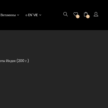
Витамины
о EN`VIE
0
0
оты Индия (200 г.)