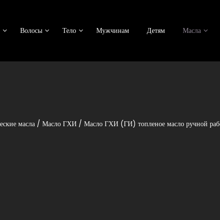
Волосы
Тело
Мужчинам
Детям
Масла
еские масла
/
Масло ГХИ
/ Масло ГХИ (ГИ) топленое масло ручной раб