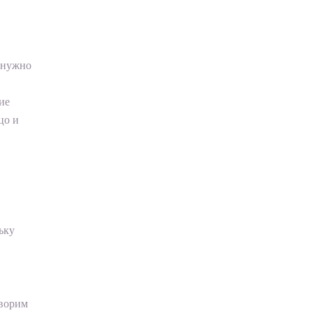
е нужно
ие
цо и
ьку
оворим