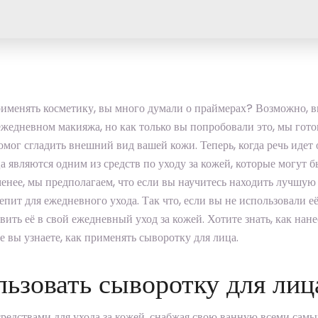
рименять косметику, вы много думали о праймерах? Возможно, 
жедневном макияжа, но как только вы попробовали это, мы гот
омог сгладить внешний вид вашей кожи. Теперь, когда речь идет 
ца являются одним из средств по уходу за кожей, которые могут б
менее, мы предполагаем, что если вы научитесь находить лучшую
епит для ежедневного ухода. Так что, если вы не использовали е
вить её в свой ежедневный уход за кожей. Хотите знать, как нан
 вы узнаете, как применять сыворотку для лица.
льзовать сыворотку для лиц
редствами для ухода за кожей, снабжая свою ванную всеми сам