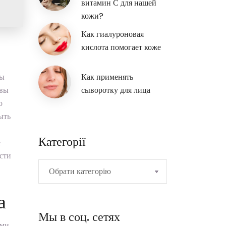
витамин С для нашей
кожи?
Как гиалуроновая
кислота помогает коже
вы
Как применять
овы
сыворотку для лица
о
ыть
Категорії
ё
ести
а
Мы в соц. сетях
ыми