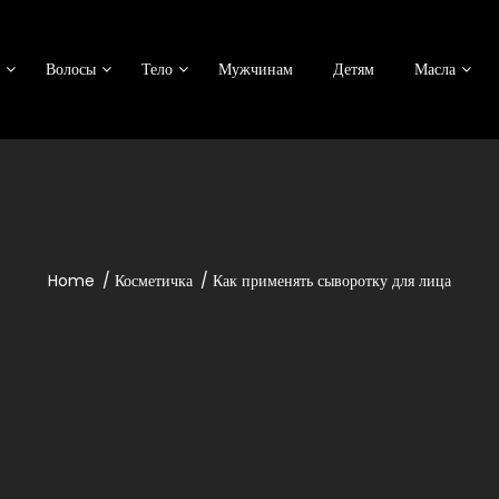
Волосы
Тело
Мужчинам
Детям
Масла
Home
Косметичка
Как применять сыворотку для лица