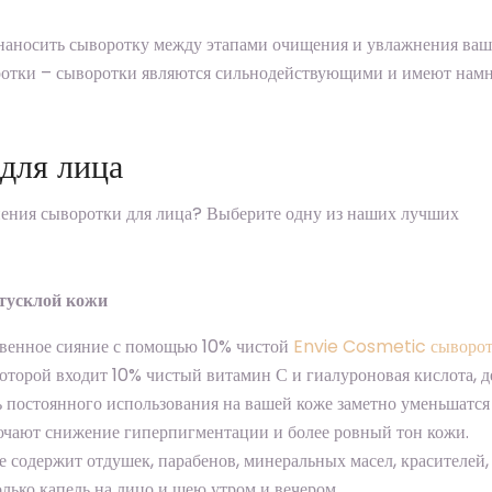
о наносить сыворотку между этапами очищения и увлажнения ва
оротки – сыворотки являются сильнодействующими и имеют нам
для лица
нения сыворотки для лица? Выберите одну из наших лучших
тусклой кожи
ственное сияние с помощью 10% чистой
Envie Cosmetic сыворот
которой входит 10% чистый витамин С и гиалуроновая кислота, д
ь постоянного использования на вашей коже заметно уменьшатся
чают снижение гиперпигментации и более ровный тон кожи.
 содержит отдушек, парабенов, минеральных масел, красителей,
олько капель на лицо и шею утром и вечером.