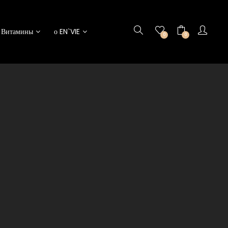
Витамины
о EN`VIE
0
0