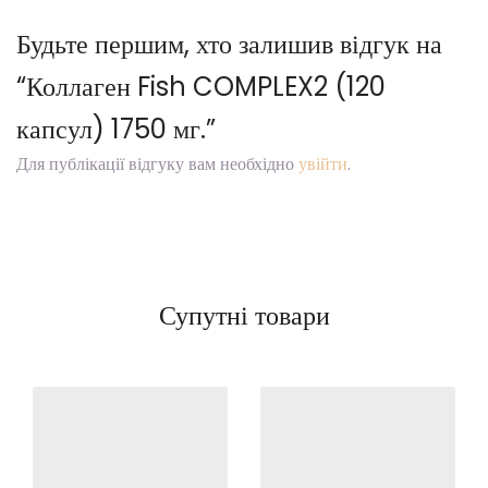
Будьте першим, хто залишив відгук на
“Коллаген Fish COMPLEX2 (120
капсул) 1750 мг.”
Для публікації відгуку вам необхідно
увійти
.
Супутні товари
Add to
Add to
Wishlist
Wishlist